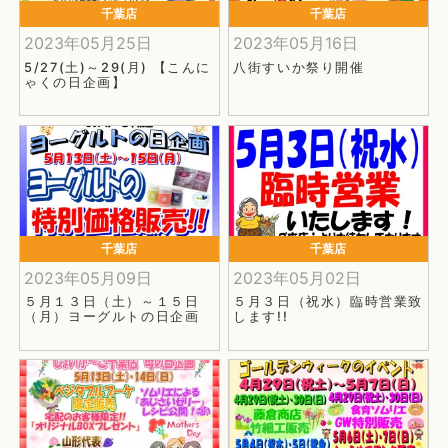
千葉店
千葉店
2023年05月25日
2023年05月16日
5/27(土)～29(月) 【こんに
八街すいか祭り開催
ゃくの日企画】
千葉店
千葉店
2023年05月09日
2023年05月02日
５月１３日（土）～１５日
５月３日（祝水）臨時営業致
（月）ヨーグルトの日企画
します!!