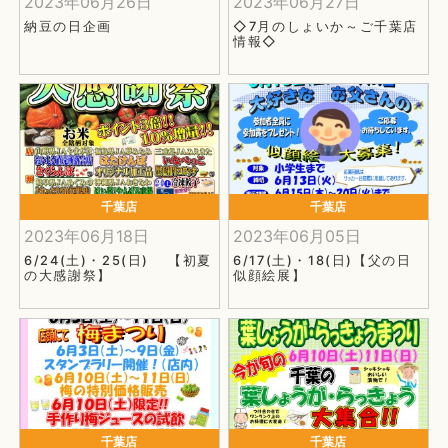
2023年06月26日
2023年06月27日
納豆の日企画
◇7月のしょいか～ご千葉店
情報◇
千葉店
千葉店
2023年06月18日
2023年06月05日
6/24(土)・25(日) 【初夏
6/17(土)・18(日)【父の日
の大感謝祭】
似顔絵展】
千葉店
千葉店