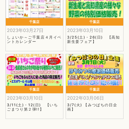
千葉店
千葉店
2023年03月27日
2023年03月10日
しょいか～ご千葉店４月イベ
3/25(土)・26(日) 【高知
ントカレンダー
新生姜フェア】
千葉店
千葉店
2023年03月10日
2022年03月06日
3/11(土)・12(日) 【いち
3/7(火) 【みつばちの日企
ごまつり第２弾!!】
画】