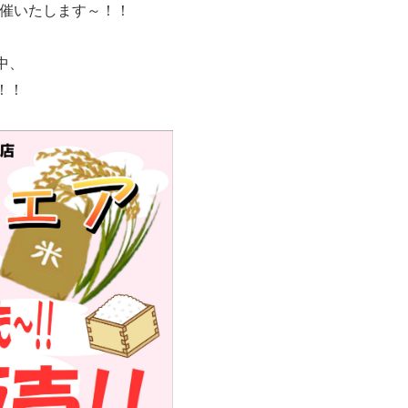
を開催いたします～！！
中、
！！